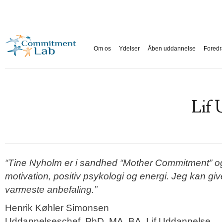
Om os
Ydelser
Åben uddannelse
Foredr
Lif 
“Tine Nyholm er i sandhed “Mother Commitment” og
motivation, positiv psykologi og energi. Jeg kan g
varmeste anbefaling.”
Henrik Køhler Simonsen
Uddannelseschef, PhD, MA, BA, Lif Uddannelse