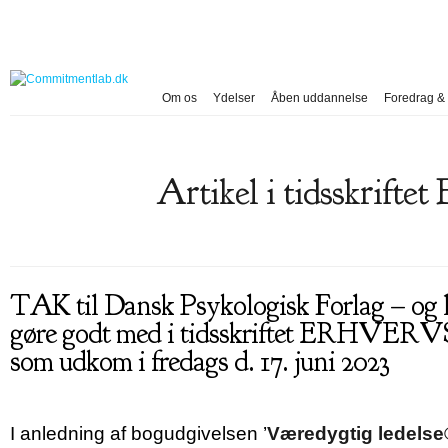
Om os
Ydelser
Åben uddannelse
Foredrag & 
Artikel i tidsskr
TAK til Dansk Psykologisk Forlag – og he
gøre godt med i tidsskriftet ERHV
som udkom i fredags d. 17. juni 2023
I anledning af bogudgivelsen ’
Væredygtig ledelse