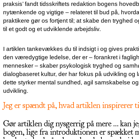
praksis’ fandt tidsskriftets redaktion bogens hove
nytænkende og vigtige – relateret til bud på, hvord
praktikere gør os fortjent til; at skabe den tryghed og
til et godt og et udviklende arbejdsliv.
I artiklen tankevækkes du til indsigt i og gives pra
den væredygtige ledelse, der er – forankret i fagligh
mennesker – skaber psykologisk tryghed og samhø
dialogbaseret kultur, der har fokus på udvikling og
dette styrker mental sundhed, agil samskabelse og
udvikling.
Jeg er spændt på, hvad artiklen inspirerer ti
Gør artiklen dig nysgerrig på mere … kan j
bogen, lige fra introduktionen er spækket 