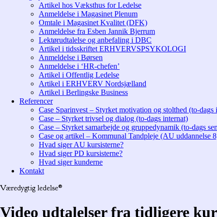
Artikel hos Væksthus for Ledelse
Anmeldelse i Magasinet Plenum
Omtale i Magasinet Kvalitet (DFK)
Anmeldelse fra Esben Jannik Bjerrum
Lektørudtalelse og anbefaling i DBC
Artikel i tidsskriftet ERHVERVSPSYKOLOGI
Anmeldelse i Børsen
Anmeldelse i ‘HR-chefen’
Artikel i Offentlig Ledelse
Artikel i ERHVERV Nordsjælland
Artikel i Berlingske Business
Referencer
Case Sparinvest – Styrket motivation og stolthed (to-dags i
Case – Styrket trivsel og dialog (to-dags internat)
Case – Styrket samarbejde og gruppedynamik (to-dags se
Case og artikel – Kommunal Tandpleje (AU uddannelse 8
Hvad siger AU kursisterne?
Hvad siger PD kursisterne?
Hvad siger kunderne
Kontakt
Væredygtig ledelse®
Video udtalelser fra tidligere kur