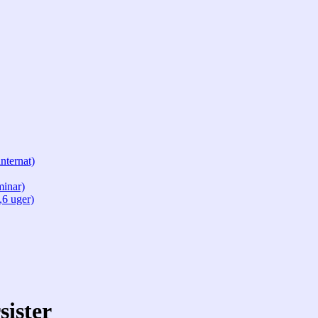
nternat)
minar)
,6 uger)
sister